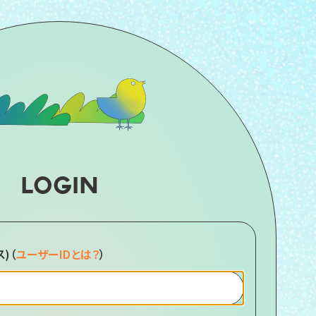
LOGIN
ス)
（
ユーザーIDとは？
）