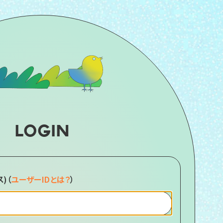
LOGIN
ス)
（
ユーザーIDとは？
）